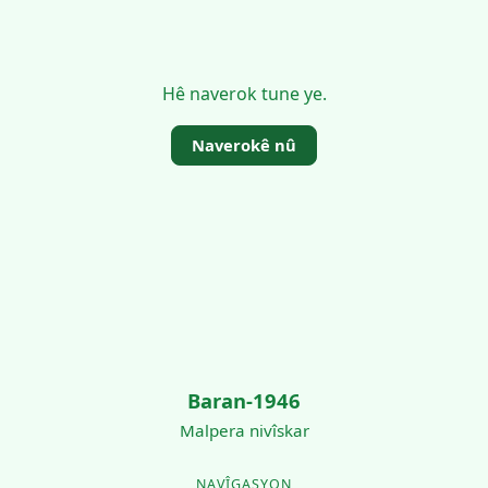
Hê naverok tune ye.
Naverokê nû
Baran-1946
Malpera nivîskar
NAVÎGASYON