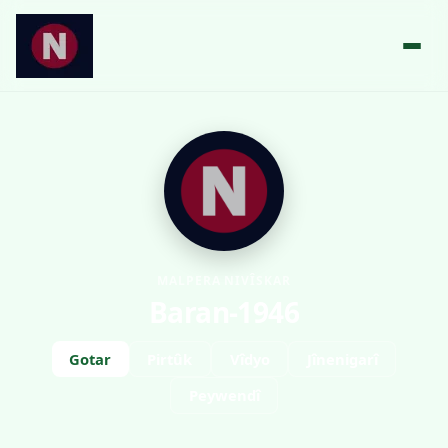
MALPERA NIVÎSKAR
Baran-1946
Gotar
Pirtûk
Vîdyo
Jînenigarî
Peywendî