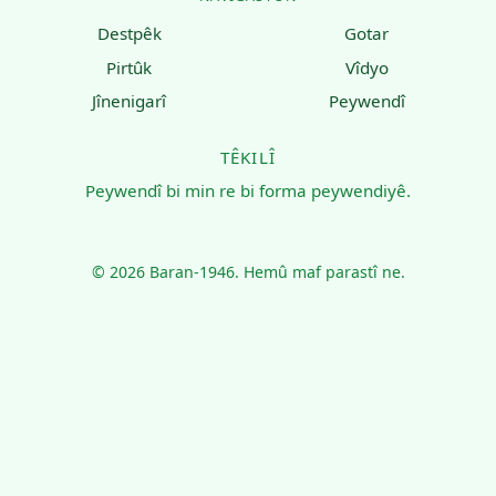
Destpêk
Gotar
Pirtûk
Vîdyo
Jînenigarî
Peywendî
TÊKILÎ
Peywendî bi min re bi forma peywendiyê.
© 2026 Baran-1946. Hemû maf parastî ne.